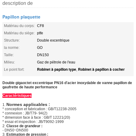
description de
Papillon plaquette
Matériau du corps:
CF8
Matériau du siège:
ptfe
Structure:
Double excentrique
la norme:
GO
Taille:
DN150
Milieu:
Gaz de pétrole de l'eau
Robinet à papillon type
Robinet à papillon à cocher
Le point fort:
,
Double gigaoctet excentrique PN16 d'acier inoxydable de vanne papillon de
gaufrette de haute performance
Caractéristiques
Normes applicables :
1.
* conception et fabrication : GB/T12238-2005
* connexion : JB/T79- 94(2)
* dimension face à face : GB/T 12221(20)
* essai et inspection : JB/T9092-1999
2.
Classe de grandeur :
-
DN50~DN500
3.
Estimation de pression :