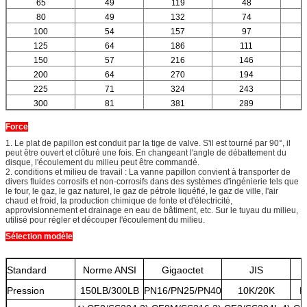
65
49
119
48
80
49
132
74
100
54
157
97
125
64
186
111
150
57
216
146
200
64
270
194
225
71
324
243
300
81
381
289
Force
1. Le plat de papillon est conduit par la tige de valve. S'il est tourné par 90°, il
peut être ouvert et clôturé une fois. En changeant l'angle de débattement du
disque, l'écoulement du milieu peut être commandé.
2. conditions et milieu de travail : La vanne papillon convient à transporter de
divers fluides corrosifs et non-corrosifs dans des systèmes d'ingénierie tels que
le four, le gaz, le gaz naturel, le gaz de pétrole liquéfié, le gaz de ville, l'air
chaud et froid, la production chimique de fonte et d'électricité,
approvisionnement et drainage en eau de bâtiment, etc. Sur le tuyau du milieu,
utilisé pour régler et découper l'écoulement du milieu.
Sélection modèle
Standard
Norme ANSI
Gigaoctet
JIS
Pression
150LB/300LB
PN16/PN25/PN40
10K/20K
P