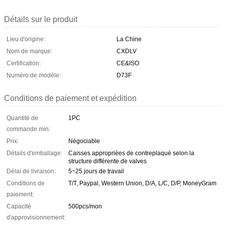
Détails sur le produit
Lieu d'origine:
La Chine
Nom de marque:
CXDLV
Certification:
CE&ISO
Numéro de modèle:
D73F
Conditions de paiement et expédition
Quantité de
1PC
commande min:
Prix:
Négociable
Détails d'emballage:
Caisses appropriées de contreplaqué selon la
structure différente de valves
Délai de livraison:
5~25 jours de travail
Conditions de
T/T, Paypal, Western Union, D/A, L/C, D/P, MoneyGram
paiement:
Capacité
500pcs/mon
d'approvisionnement: