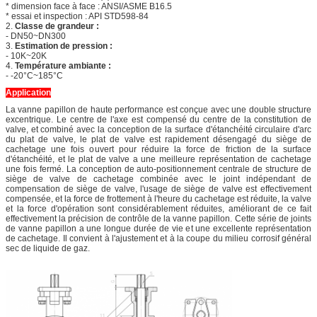
* dimension face à face : ANSI/ASME B16.5
* essai et inspection : API STD598-84
2.
Classe de grandeur :
-
DN50~DN300
3.
Estimation de pression :
-
10K~20K
4.
Température ambiante :
-
-20°C~185°C
Application
La vanne papillon de haute performance est conçue avec une double structure
excentrique. Le centre de l'axe est compensé du centre de la constitution de
valve, et combiné avec la conception de la surface d'étanchéité circulaire d'arc
du plat de valve, le plat de valve est rapidement désengagé du siège de
cachetage une fois ouvert pour réduire la force de friction de la surface
d'étanchéité, et le plat de valve a une meilleure représentation de cachetage
une fois fermé. La conception de auto-positionnement centrale de structure de
siège de valve de cachetage combinée avec le joint indépendant de
compensation de siège de valve, l'usage de siège de valve est effectivement
compensée, et la force de frottement à l'heure du cachetage est réduite, la valve
et la force d'opération sont considérablement réduites, améliorant de ce fait
effectivement la précision de contrôle de la vanne papillon. Cette série de joints
de vanne papillon a une longue durée de vie et une excellente représentation
de cachetage. Il convient à l'ajustement et à la coupe du milieu corrosif général
sec de liquide de gaz.