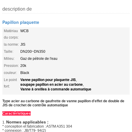
description de
Papillon plaquette
Matériau
WCB
du corps:
la norme:
JIS
Taille:
DN200~DN350
Milieu:
Gaz de pétrole de l'eau
Pression:
20k
couleur:
Black
Vanne papillon pour plaquette JIS
Le point
,
soupape papillon en acier au carbone
,
fort:
Vanne à oreilles à commande automatique
Type acier au carbone de gaufrette de vanne papillon d'effet de double de
JIS de crochet de contrôle automatique
Caractéristiques
Normes applicables :
1.
* conception et fabrication : ASTM A351 304
* connexion : JB/T79- 94(2)