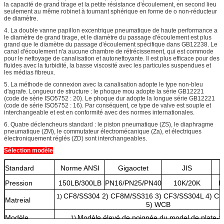
la capacité de grand tirage et la petite résistance d'écoulement, en second lieu
seulement au même robinet à tournant sphérique en forme de o non-réducteur
de diamètre.
4. La double vanne papillon excentrique pneumatique de haute performance a
le diamètre de grand tirage, et le diamètre du passage d'écoulement est plus
grand que le diamètre du passage d'écoulement spécifique dans GB12238. Le
canal d'écoulement n'a aucune chambre de rétrécissement, qui est commode
pour le nettoyage de canalisation et autonettoyante. Il est plus efficace pour des
fluides avec la turbidité, la basse viscosité avec les particules suspendues et
les médias fibreux.
5. La méthode de connexion avec la canalisation adopte le type non-bleu
d'agrafe. Longueur de structure : le phoque mou adopte la série GB12221
(code de série ISO5752 : 20). Le phoque dur adopte la longue série GB12221
(code de série ISO5752 : 16). Par conséquent, ce type de valve est souple et
interchangeable et est en conformité avec des normes internationales.
6. Quatre déclencheurs standard : le piston pneumatique (ZS), le diaphragme
pneumatique (ZM), le commutateur électromécanique (Za), et électriques
électroniquement réglés (ZD) sont interchangeables.
Sélection modèle
Standard
Norme ANSI
Gigaoctet
JIS
Pression
150LB/300LB
PN16/PN25/PN40
10K/20K
P
CF8/SS304 2) CF8M/SS316 3) CF3/SS304L 4) C
1)
Matreial
5) WCB
Modèle
Modèle élevé de poignée du model de plate-f
1)