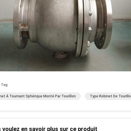
 Tag:
net À Tournant Sphérique Monté Par Tourillon
Type Robinet De Tourill
 voulez en savoir plus sur ce produit