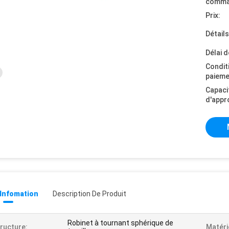
comma
Prix:
Détail
Délai d
Condit
paieme
Capaci
d'appr
 Infomation
Description De Produit
Robinet à tournant sphérique de
ructure:
Matéri