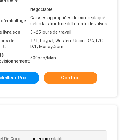
nde min:
Négociable
Caisses appropriées de contreplaqué
s d'emballage:
selon la structure différente de valves
e livraison:
5~25 jours de travail
ions de
T/T, Paypal, Western Union, D/A, L/C,
nt:
D/P, MoneyGram
té
500pcs/Mon
ovisionnement:
Meilleur Prix
Contact
el De Corps:
acier inoxydable