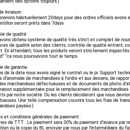
ardent des options toujours.)
e livraison :
renons habituellement 20days pour des ordres officiels avons e
ntillon seront prêts dans 7days.
le de qualité :
vons obtenu système de qualité très strict et complet de nous
ces de qualité selon des clients, contrôle de qualité entrant, con
t. En attendant, tous les produits seront strictement inspectés av
d” “ce nous poursuivons tout le temps.
e de garantie :
s de la date nous avons signé le contrat ou le pi. Support techni
s d'anomalie de marchandises à l'ordre et aux dessins, de rappor
 des marchandises défectueuses et de documents de photo d'att
ivraison supplémentaire pour le remplacement des marchandises
ts par notre société. Ou les clients décideront que nous devr
ueuses. Une telle compensation couvrira tous les frais de trans
andises payées.)
s et conditions générales de paiement :
rmes de TTT : Le paiement sera 30% du paiement d'avance par r
tion ou la copie du BL envoyer par nous par l'intermédiaire du fax