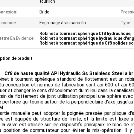
tourillon
nnexion:
Bride
Pressi
issance:
Engrenage à vis sans fin
Type:
Robinet à tournant sphérique Cf8 hydraulique
,
ttre En Évidence:
Robinet à tournant sphérique hydraulique d'eng
Robinet à tournant sphérique de Cf8 solides so
ption de produit
Cf8 de haute qualité API Hydraulic Ss Stainless Steel a br
binet à tournant sphérique standard de flottement est un rob
 Sa conception et normes de fabrication sont api 600 et api 6
buer et changer le sens d'écoulement du milieu dans la canalisat
ain de flottement de joint utilisation principal une sphère ave
 perforée qui tourne autour de la perpendiculaire d'axe jusqu'au c
al.
partie manuelle peut adopter la poignée pressée par plaque d'a
e est équipée de structure de limite, et la limite est fixée à
la valve est utilisée sur les dispositifs principaux, le bloc de 
la position de commutateur pour éviter la mis-opération. Il y