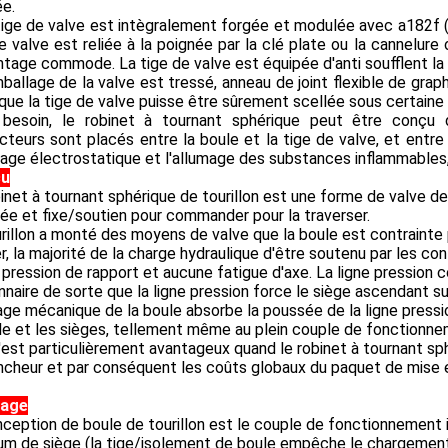
ée.
tige de valve est intègralement forgée et modulée avec a182f (
e valve est reliée à la poignée par la clé plate ou la cannelure 
age commode. La tige de valve est équipée d'anti soufflent la 
mballage de la valve est tressé, anneau de joint flexible de grap
que la tige de valve puisse être sûrement scellée sous certaine l
 besoin, le robinet à tournant sphérique peut être conçu 
teurs sont placés entre la boule et la tige de valve, et entre 
mage électrostatique et l'allumage des substances inflammables, 
çu
inet à tournant sphérique de tourillon est une forme de valve de
ée et fixe/soutien pour commander pour la traverser.
rillon a monté des moyens de valve que la boule est contrainte
r, la majorité de la charge hydraulique d'être soutenu par les co
pression de rapport et aucune fatigue d'axe. La ligne pression 
nnaire de sorte que la ligne pression force le siège ascendant sur 
age mécanique de la boule absorbe la poussée de la ligne pres
le et les sièges, tellement même au plein couple de fonctionne
'est particulièrement avantageux quand le robinet à tournant sphé
cheur et par conséquent les coûts globaux du paquet de mise e
tage
ception de boule de tourillon est le couple de fonctionnement inf
m de siège (la tige/isolement de boule empêche le chargement 