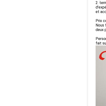
2. ter
d'expé
et acc
Prix c
Nous f
deux p
Person
fait 