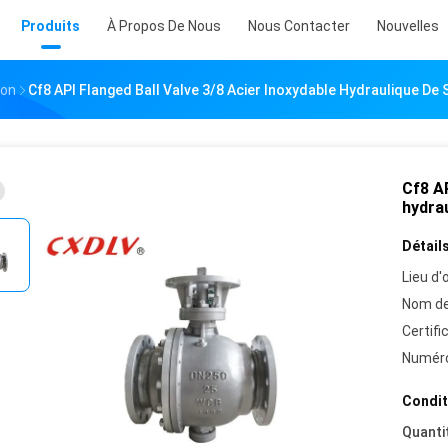
Produits
À Propos De Nous
Nous Contacter
Nouvelles
lon
Cf8 API Flanged Ball Valve 3/8 Acier Inoxydable Hydraulique De 
Cf8 AP
hydrau
Détails
Lieu d'o
Nom de
Certifi
Numéro
Condit
Quanti