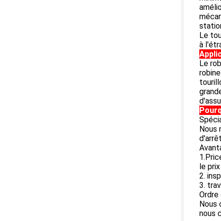
amélio
mécan
statio
Le tou
à l'ét
Appli
Le rob
robine
touril
grande
d'assu
Pourq
Spécia
Nous n
d'arrê
Avant
1.Pric
le pri
2. ins
3. tra
Ordre 
Nous c
nous c