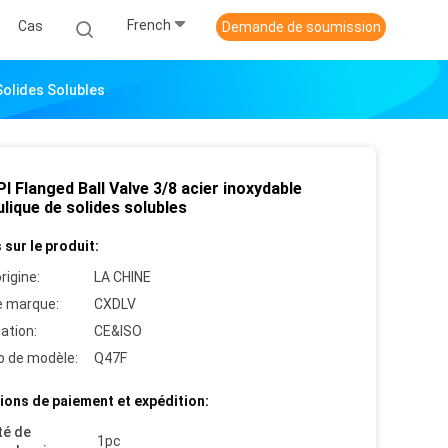
French
Cas
Demande de soumission
Solides Solubles
I Flanged Ball Valve 3/8 acier inoxydable
lique de solides solubles
 sur le produit:
rigine:
LA CHINE
 marque:
CXDLV
cation:
CE&ISO
 de modèle:
Q47F
ions de paiement et expédition:
té de
1pc