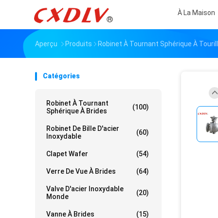
À La Maison
Aperçu
Produits
Robinet À Tournant Sphérique À Touril
Catégories
Robinet À Tournant
(100)
Sphérique À Brides
Robinet De Bille D'acier
(60)
Inoxydable
Clapet Wafer
(54)
Verre De Vue À Brides
(64)
Valve D'acier Inoxydable
(20)
Monde
Vanne À Brides
(15)