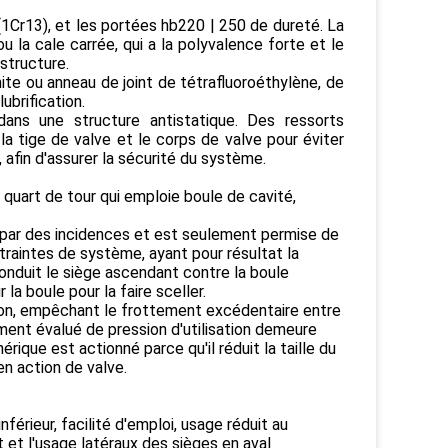
1Cr13), et les portées hb220 | 250 de dureté. La
ou la cale carrée, qui a la polyvalence forte et le
structure.
hite ou anneau de joint de tétrafluoroéthylène, de
ubrification.
dans une structure antistatique. Des ressorts
la tige de valve et le corps de valve pour éviter
afin d'assurer la sécurité du système.
 quart de tour qui emploie boule de cavité,
 par des incidences et est seulement permise de
ntraintes de système, ayant pour résultat la
conduit le siège ascendant contre la boule
la boule pour la faire sceller.
sion, empêchant le frottement excédentaire entre
ment évalué de pression d'utilisation demeure
rique est actionné parce qu'il réduit la taille du
n action de valve.
érieur, facilité d'emploi, usage réduit au
et l'usage latéraux des sièges en aval