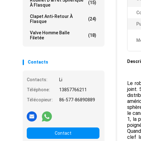
Robinet D'arrêt Sphérique
(15)
À Flasque
Co
Clapet Anti-Retour À
(24)
Flasque
Pu
Valve Homme Balle
(18)
Filetée
Me
Descri
Contacts
Contacts:
Li
Le ro
joint.
Téléphone:
13857766211
distri
Télécopieur:
86-577-86890889
améric
sphère
le can
1, la 
poigné
Quand 
Contact
clef 