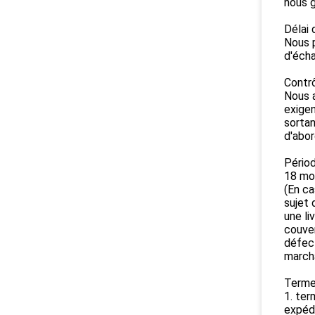
nous g
Délai d
Nous p
d'écha
Contrô
Nous a
exigen
sortan
d'abor
Périod
18 moi
(En ca
sujet
une l
couver
défect
march
Terme
1. te
expédi