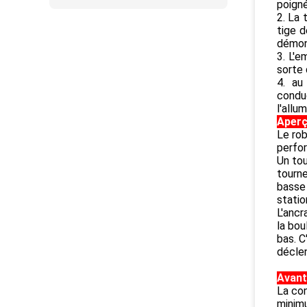
poign
2. La 
tige d
démont
3. L'e
sorte 
4. au
conduc
l'allu
Aper
Le rob
perfor
Un tou
tourne
basse 
statio
L'ancr
la bou
bas. C
déclen
Avan
La con
minimu