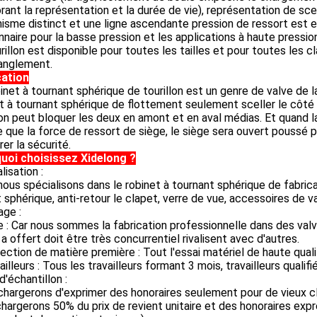
rant la représentation et la durée de vie), représentation de scel
isme distinct et une ligne ascendante pression de ressort es
nnaire pour la basse pression et les applications à haute pressio
rillon est disponible pour toutes les tailles et pour toutes les 
ranglement.
cation
inet à tournant sphérique de tourillon est un genre de valve de 
t à tournant sphérique de flottement seulement sceller le côté 
lon peut bloquer les deux en amont et en aval médias. Et quand 
 que la force de ressort de siège, le siège sera ouvert poussé po
rer la sécurité.
uoi choisissez Xidelong ?
lisation :
ous spécialisons dans le robinet à tournant sphérique de fabrica
t sphérique, anti-retour le clapet, verre de vue, accessoires de valv
age :
e : Car nous sommes la fabrication professionnelle dans des va
x a offert doit être très concurrentiel rivalisent avec d'autres.
pection de matière première : Tout l'essai matériel de haute quali
vailleurs : Tous les travailleurs formant 3 mois, travailleurs qualif
d'échantillon :
hargerons d'exprimer des honoraires seulement pour de vieux cl
hargerons 50% du prix de revient unitaire et des honoraires expr