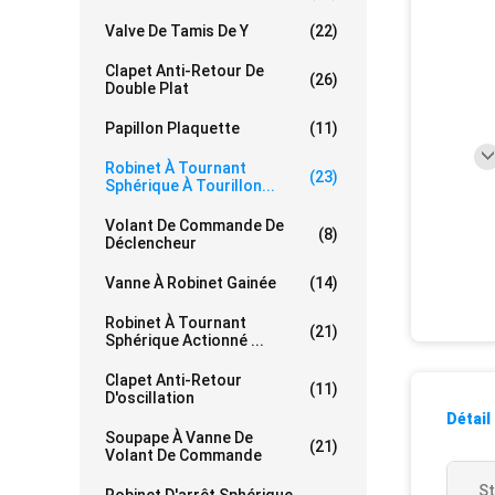
Valve De Tamis De Y
(22)
Clapet Anti-Retour De
(26)
Double Plat
Papillon Plaquette
(11)
Robinet À Tournant
(23)
Sphérique À Tourillon...
Volant De Commande De
(8)
Déclencheur
Vanne À Robinet Gainée
(14)
Robinet À Tournant
(21)
Sphérique Actionné ...
Clapet Anti-Retour
(11)
D'oscillation
Détail
Soupape À Vanne De
(21)
Volant De Commande
St