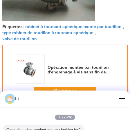
robinet à tournant sphérique monté par tourillon
Étiquettes:
,
type robinet de tourillon à tournant sphérique
,
valve de tourillon
Opération montée par tourillon
d'engrenage à vis sans fin de
robinet à tournant sphérique de
DIN3357 2pcs
Continuer
Li
Robinet à tournant sphérique à tourillon
Plus
7:22 PM
Good day, what product are you looking for?