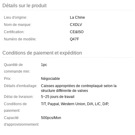
Détails sur le produit
Lieu d'origine:
La Chine
Nom de marque:
CXDLV
Certification:
CE&ISO
Numéro de modèle:
Q47F
Conditions de paiement et expédition
Quantité de
1pc
commande min:
Prix:
Négociable
Détails d'emballage:
Caisses appropriées de contreplaqué selon la
structure différente de valves
Délai de livraison:
5~25 jours de travail
Conditions de
T/T, Paypal, Western Union, D/A, L/C, D/P,
paiement:
Capacité
500pcs/Mon
d'approvisionnement: