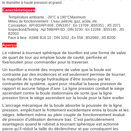
le diamètre à haute pression et grand
Caractéristiques
Température ambiante : -20°C à 190°CMaximum
Milieu de fonctionnement : L'eau, pétrole, gaz, acide, etc.
Conception : API 6D/API 608 ; DIN3357 ; En 13709 ; BS5351 ; JIS 2071
Inspection&Testing : Api 598/API 6D ; DIN 3230 ; En 12266 ; BS5146 ; JIS
B2003
Face à face : ASME B16.10 ; DIN 3202 ; En 558 ; BS2080 ; JIS B200
Aperçu
Le robinet à tournant sphérique de tourillon est une forme de valve
de quart de tour qui emploie boule de cavité, perforée et
fixe/soutien pour commander pour la traverser.
Un tourillon a monté des moyens de valve que la boule est
contrainte par des incidences et est seulement permise de tourner,
la majorité de la charge hydraulique d'être soutenu par les
contraintes de système, ayant pour résultat la basse pression de
rapport et aucune fatigue d'axe. La ligne pression conduit le siège
ascendant contre la boule stationnaire de sorte que la ligne
pression force le siège ascendant sur la boule pour la faire sceller.
L'ancrage mécanique de la boule absorbe la poussée de la ligne
pression, empêchant le frottement excédentaire entre la boule et les
sièges, tellement même au plein couple de fonctionnement évalué
de pression d'utilisation demeure bas. C'est particulièrement
avantageux quand le robinet à tournant sphérique est actionné
parce qu'il réduit la taille du déclencheur et par conséquent les