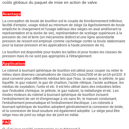
coûts globaux du paquet de mise en action de valve.
Avantage
La conception de boule de tourillon est le couple de fonctionnement inférieur,
facilité d'emploi, usage réduit au minimum de siège (la tige/isolement de boule
empêche le chargement et l'usage latéraux des sièges en aval améliorant la
représentation et la durée de vie), représentation de scellage supérieure à la
pression de ciel et terre (un mécanisme distinct et une ligne ascendante
pression de ressort est employé comme cachetage contre la boule stationnaire
pour la basse pression et les applications à haute pression de m).
Le tourillon est disponible pour toutes les tailles et pour toutes les classes de
pression mais ils ne sont pas appropriés à l'étranglement.
Application
Le robinet à tournant sphérique de tourillon est utilisé pour couper ou relier le
milieu dans diverses canalisations de class150-class2500 et de pn16-pn320. Il
peut convenir pour différents médias tels que l'eau, la vapeur, le pétrole, le gaz
liquéfié, le gaz naturel, le gaz de charbon, l'acide nitrique, l'acide acétique, les
médias de oxydation, l'urée et etc. Il est très utilisé dans des industries telles
que l'industrie chimique, le pétrole, le gaz naturel, la métallurgie et etc. Les
modes moteurs du robinet à tournant sphérique de tourillon incluent
l'entraînement de ver et d'engrenage à vis sans fin, le manuel conduisant,
l'entraînement pneumatique et l'entraînement électrique. Les robinets à
tournant sphérique de tourillon adoptent généralement la connexion de bride,
et la connexion de bout-soudure est également adoptée. Le siège peut être
siège mou de joint ou siège dur de joint en métal.
FAQ