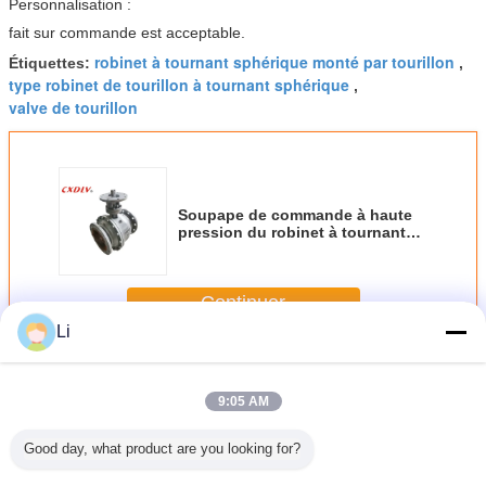
Personnalisation :
fait sur commande est acceptable.
robinet à tournant sphérique monté par tourillon
Étiquettes:
,
type robinet de tourillon à tournant sphérique
,
valve de tourillon
Soupape de commande à haute
pression du robinet à tournant
sphérique de tourillon d'acier de
bâti WCB PN25
Continuer
Li
Robinet à tournant sphérique à tourillon
Plus
9:05 AM
Good day, what product are you looking for?
illon de
DN150 6 prix
Acier de fonte
Opération montée
Valve à b