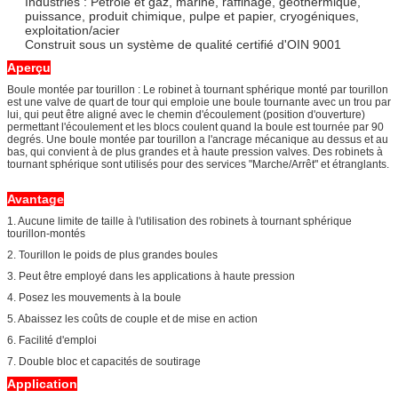
Industries : Pétrole et gaz, marine, raffinage, géothermique,
puissance, produit chimique, pulpe et papier, cryogéniques,
exploitation/acier
Construit sous un système de qualité certifié d'OIN 9001
Aperçu
Boule montée par tourillon : Le robinet à tournant sphérique monté par tourillon
est une valve de quart de tour qui emploie une boule tournante avec un trou par
lui, qui peut être aligné avec le chemin d'écoulement (position d'ouverture)
permettant l'écoulement et les blocs coulent quand la boule est tournée par 90
degrés. Une boule montée par tourillon a l'ancrage mécanique au dessus et au
bas, qui convient à de plus grandes et à haute pression valves. Des robinets à
tournant sphérique sont utilisés pour des services "Marche/Arrêt" et étranglants.
Avantage
1. Aucune limite de taille à l'utilisation des robinets à tournant sphérique
tourillon-montés
2. Tourillon le poids de plus grandes boules
3. Peut être employé dans les applications à haute pression
4. Posez les mouvements à la boule
5. Abaissez les coûts de couple et de mise en action
6. Facilité d'emploi
7. Double bloc et capacités de soutirage
Application