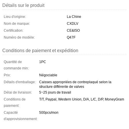
Détails sur le produit
Lieu d'origine:
La Chine
Nom de marque:
CXDLV
Certification:
CE&ISO
Numéro de modèle:
Q47F
Conditions de paiement et expédition
Quantité de
1PC
commande min:
Prix:
Négociable
Détails d'emballage:
Caisses appropriées de contreplaqué selon la
structure différente de valves
Délai de livraison:
5~25 jours de travail
Conditions de
T/T, Paypal, Western Union, D/A, L/C, D/P, MoneyGram
paiement:
Capacité
500pcs/mon
d'approvisionnement: