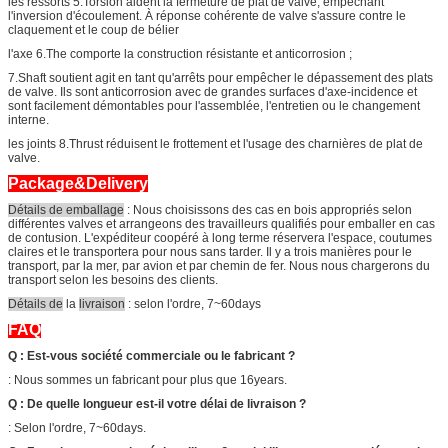
les ressorts 5.Torsion aident la fermeture de plat de valve, empêchant
l'inversion d'écoulement. À réponse cohérente de valve s'assure contre le
claquement et le coup de bélier
l'axe 6.The comporte la construction résistante et anticorrosion ;
7.Shaft soutient agit en tant qu'arrêts pour empêcher le dépassement des plats
de valve. Ils sont anticorrosion avec de grandes surfaces d'axe-incidence et
sont facilement démontables pour l'assemblée, l'entretien ou le changement
interne.
les joints 8.Thrust réduisent le frottement et l'usage des charnières de plat de
valve.
Package&Delivery
Détails de emballage
: Nous choisissons des cas en bois appropriés selon
différentes valves et arrangeons des travailleurs qualifiés pour emballer en cas
de contusion. L'expéditeur coopéré à long terme réservera l'espace, coutumes
claires et le transportera pour nous sans tarder. Il y a trois manières pour le
transport, par la mer, par avion et par chemin de fer. Nous nous chargerons du
transport selon les besoins des clients.
Détails de
la
livraison
: selon l'ordre, 7~60days
FAQ
Q : Est-vous société commerciale ou le fabricant ?
: Nous sommes un fabricant pour plus que 16years.
Q : De quelle longueur est-il votre délai de livraison ?
: Selon l'ordre, 7~60days.