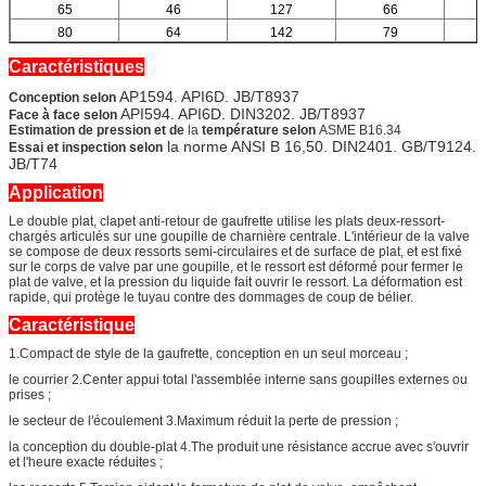
65
46
127
66
80
64
142
79
Caractéristiques
AP1594. API6D. JB/T8937
Conception selon
API594. API6D. DIN3202. JB/T8937
Face à face selon
Estimation de pression et de
la
température selon
ASME B16.34
la norme ANSI B 16,50. DIN2401. GB/T9124.
Essai et inspection selon
JB/T74
Application
Le double plat, clapet anti-retour de gaufrette utilise les plats deux-ressort-
chargés articulés sur une goupille de charnière centrale. L'intérieur de la valve
se compose de deux ressorts semi-circulaires et de surface de plat, et est fixé
sur le corps de valve par une goupille, et le ressort est déformé pour fermer le
plat de valve, et la pression du liquide fait ouvrir le ressort. La déformation est
rapide, qui protège le tuyau contre des dommages de coup de bélier.
Caractéristique
1.Compact de style de la gaufrette, conception en un seul morceau ;
le courrier 2.Center appui total l'assemblée interne sans goupilles externes ou
prises ;
le secteur de l'écoulement 3.Maximum réduit la perte de pression ;
la conception du double-plat 4.The produit une résistance accrue avec s'ouvrir
et l'heure exacte réduites ;