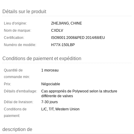
Détails sur le produit
Lieu d'origine:
ZHEJIANG, CHINE
Nom de marque:
CXDLV
Certification:
ISO9001:2008&PED 2014/68/EU
Numéro de modèle:
H77X-150LBP
Conditions de paiement et expédition
Quantité de
1 morceau
commande min:
Prix:
Négociable
Détails d'emballage:
Cas appropriés de Polywood selon la structure
différente de valves
Délai de livraison:
7-30 jours
Conditions de
L/C, T/T, Western Union
paiement:
description de