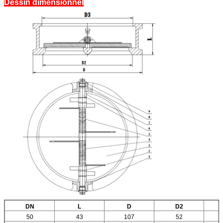
Dessin dimensionnel
DN
L
D
D2
50
43
107
52