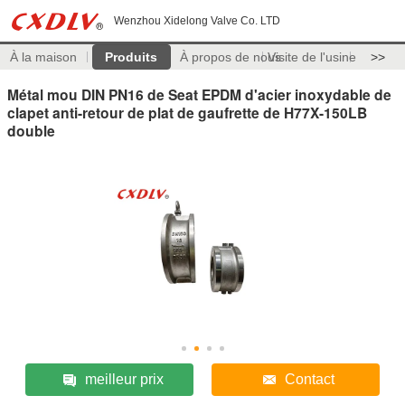
Wenzhou Xidelong Valve Co. LTD
À la maison
Produits
À propos de nous
Visite de l'usine
>>
Métal mou DIN PN16 de Seat EPDM d'acier inoxydable de
clapet anti-retour de plat de gaufrette de H77X-150LB
double
meilleur prix
Contact