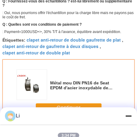
Q : Fournissez-vous des échantillons ? est-lui librement ou supplémentaire
?
: Oui, nous pourrions offrir l'échantillon pour la charge libre mais ne payons pas
le coût de fret.
Q : Quelles sont vos conditions de paiement ?
: Payment=1000USD<>, 30% T/T à l'avance, équilibre avant expédition.
clapet anti-retour de double gaufrette de plat
Étiquettes:
,
clapet anti-retour de gaufrette à deux disques
,
clapet anti-retour de double plat
Métal mou DIN PN16 de Seat
EPDM d'acier inoxydable de
clapet anti-retour de plat de
gaufrette de H77X-150LB double
Continuer
Li
Clapet anti-retour de double plat
Plus
3:34 PM