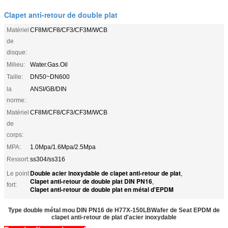
Clapet anti-retour de double plat
Matériel
CF8M/CF8/CF3/CF3M/WCB
de
disque:
Milieu:
Water.Gas.Oil
Taille:
DN50~DN600
la
ANSI/GB/DIN
norme:
Matériel
CF8M/CF8/CF3/CF3M/WCB
de
corps:
MPA:
1.0Mpa/1.6Mpa/2.5Mpa
Ressort:
ss304/ss316
Double acier inoxydable de clapet anti-retour de plat
Le point
,
Clapet anti-retour de double plat DIN PN16
,
fort:
Clapet anti-retour de double plat en métal d'EPDM
Type double métal mou DIN PN16 de H77X-150LBWafer de Seat EPDM de
clapet anti-retour de plat d'acier inoxydable