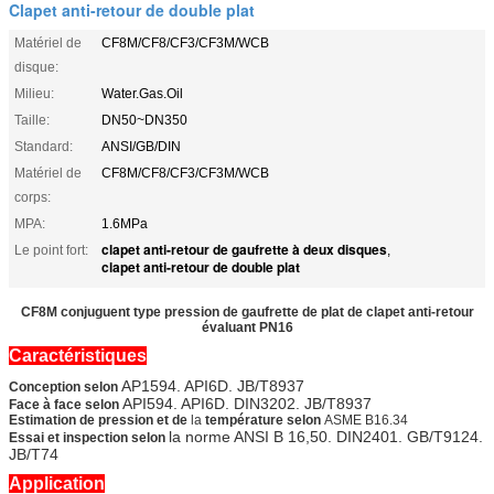
Clapet anti-retour de double plat
Matériel de
CF8M/CF8/CF3/CF3M/WCB
disque:
Milieu:
Water.Gas.Oil
Taille:
DN50~DN350
Standard:
ANSI/GB/DIN
Matériel de
CF8M/CF8/CF3/CF3M/WCB
corps:
MPA:
1.6MPa
clapet anti-retour de gaufrette à deux disques
Le point fort:
,
clapet anti-retour de double plat
CF8M conjuguent type pression de gaufrette de plat de clapet anti-retour
évaluant PN16
Caractéristiques
AP1594. API6D. JB/T8937
Conception selon
API594. API6D. DIN3202. JB/T8937
Face à face selon
Estimation de pression et de
la
température selon
ASME B16.34
la norme ANSI B 16,50. DIN2401. GB/T9124.
Essai et inspection selon
JB/T74
Application