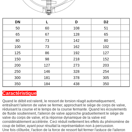
DN
L
D
D2
50
60
108
51
65
67
128
65
80
73
142
80
100
73
162
102
125
86
192
127
150
98
218
152
200
127
273
203
250
146
328
254
300
181
378
305
350
184
438
350
Caractéristique
Quand le débit est ralenti, le ressort de torsion réagit automatiquement,
entraînant l'aileron de valve se fermer, approchant le siège de corps de valve,
réduisant la course et le temps de la course fermante. Quand les écoulements
de fluide soutiennent, l'aileron de valve approche graduellement le siège de
valve du corps de valve, et la réponse dynamique de la valve est
considérablement accélérée. Ceci réduit nettement les effets du phénomène de
coup de bélier, ayant pour résultat la représentation non à percussion.
Une fois clôturée, l'action de la force de ressort fait fermer l'astuce de l'aileron