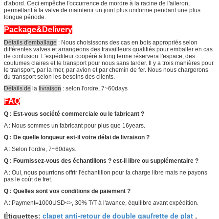
d'abord. Ceci empêche l'occurrence de mordre à la racine de l'aileron,
permettant à la valve de maintenir un joint plus uniforme pendant une plus
longue période.
Package&Delivery
Détails d'emballage
: Nous choisissons des cas en bois appropriés selon
différentes valves et arrangeons des travailleurs qualifiés pour emballer en cas
de contusion. L'expéditeur coopéré à long terme réservera l'espace, des
coutumes claires et le transport pour nous sans tarder. Il y a trois manières pour
le transport, par la mer, par avion et par chemin de fer. Nous nous chargerons
du transport selon les besoins des clients.
Détails de
la
livraison
: selon l'ordre, 7~60days
FAQ
Q : Est-vous société commerciale ou le fabricant ?
A : Nous sommes un fabricant pour plus que 16years.
Q : De quelle longueur est-il votre délai de livraison ?
A : Selon l'ordre, 7~60days.
Q : Fournissez-vous des échantillons ? est-il libre ou supplémentaire ?
A : Oui, nous pourrions offrir l'échantillon pour la charge libre mais ne payons
pas le coût de fret.
Q : Quelles sont vos conditions de paiement ?
A : Payment=1000USD<>, 30% T/T à l'avance, équilibre avant expédition.
clapet anti-retour de double gaufrette de plat
Étiquettes:
,