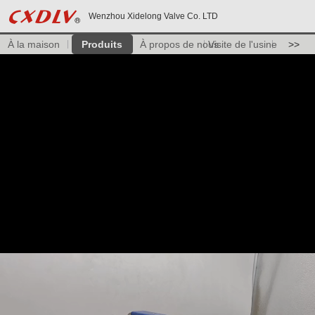
Wenzhou Xidelong Valve Co. LTD
À la maison
Produits
À propos de nous
Visite de l'usine
>>