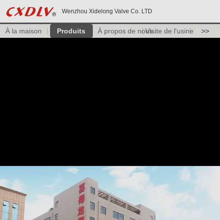
Wenzhou Xidelong Valve Co. LTD
À la maison
Produits
À propos de nous
Visite de l'usine
>>