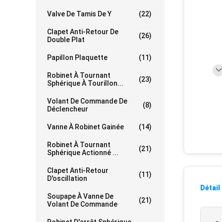
Valve De Tamis De Y
(22)
Clapet Anti-Retour De
(26)
Double Plat
Papillon Plaquette
(11)
Robinet À Tournant
(23)
Sphérique À Tourillon...
Volant De Commande De
(8)
Déclencheur
Vanne À Robinet Gainée
(14)
Robinet À Tournant
(21)
Sphérique Actionné ...
Clapet Anti-Retour
(11)
D'oscillation
Détail
Soupape À Vanne De
(21)
Volant De Commande