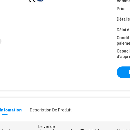
comma
Prix:
Détail
Délai d
Condit
paieme
Capaci
d'appr
 Infomation
Description De Produit
Le ver de