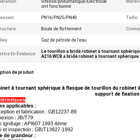
ération:
vitesse/pneumatique/Electricial
Matéri
ont fonctionné
ession:
PN16/PN25/PN40
Taille:
ructure:
Boule de flottement
Connex
lieu:
Gaz de pétrole de l'eau
Le tourillon a bridé robinet à tournant sphériqu
ttre En Évidence:
A216 WCB a bridé robinet à tournant sphérique
ption de produit
inet à tournant sphérique à flasque de tourillon du robinet
support de fixation
téristiques
s applicables :
eption et fabrication : GB12237-89
nexion : JB/T79
ai ignifuge : API607 1993 4ème
i et inspection : GB/T13927-1992
e de grandeur :