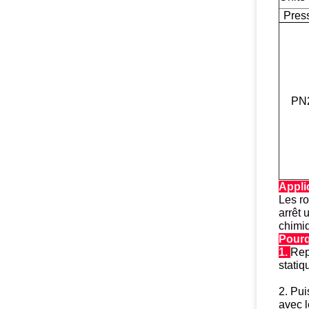
Pres
PN
Appli
Les ro
arrêt 
chimiq
Pourq
1.
Repr
statiq
2. Pui
avec l