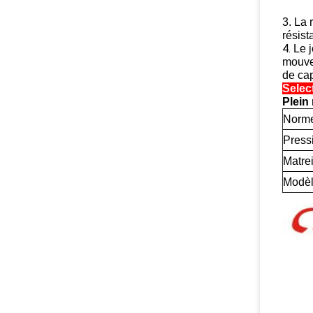
3. La 
résist
4.
Le 
mouvem
de ca
Selec
Plein
Norm
Press
Matrei
Modè