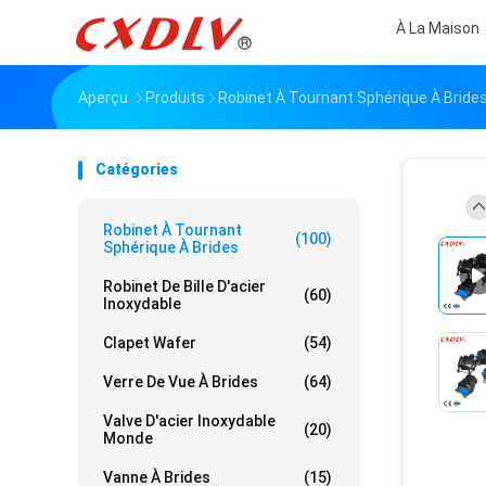
À La Maison
Aperçu
Produits
Robinet À Tournant Sphérique À Bride
Catégories
Robinet À Tournant
(100)
Sphérique À Brides
Robinet De Bille D'acier
(60)
Inoxydable
Clapet Wafer
(54)
Verre De Vue À Brides
(64)
Valve D'acier Inoxydable
(20)
Monde
Vanne À Brides
(15)