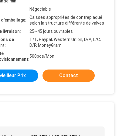
nde min:
Négociable
Caisses appropriées de contreplaqué
s d'emballage:
selon la structure différente de valves
e livraison:
25~45 jours ouvrables
ions de
T/T, Paypal, Western Union, D/A, L/C,
nt:
D/P, MoneyGram
té
500pcs/Mon
ovisionnement:
Meilleur Prix
Contact