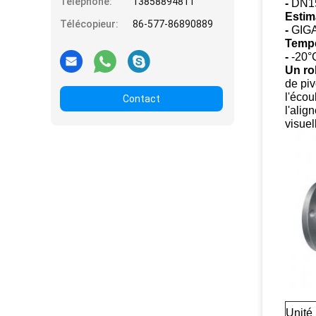
Téléphone:
13858894811
-
DN1
Estim
Télécopieur:
86-577-86890889
-
GIG
Tempé
-
-20°
Un ro
de piv
l'écou
Contact
l'alig
visuel
Unité 