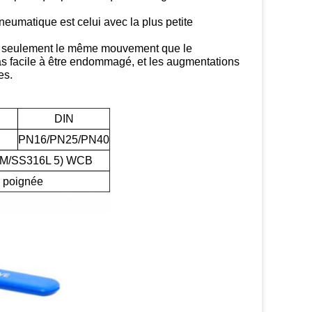
pneumatique est celui avec la plus petite
ctue seulement le même mouvement que le
pas facile à être endommagé, et les augmentations
es.
DIN
PN16/PN25/PN40
3M/SS316L 5) WCB
e poignée