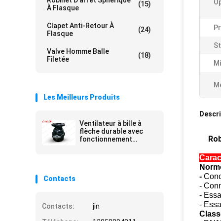
Robinet D'arrêt Sphérique
Op
(15)
À Flasque
Clapet Anti-Retour À
Pr
(24)
Flasque
St
Valve Homme Balle
(18)
Filetée
Mi
Me
Les Meilleurs Produits
Descri
Ventilateur à bille à
flèche durable avec
Rob
fonctionnement
électrique
Carac
Norme
-
Conc
Contacts
- Con
- Ess
- Essa
Contacts:
jin
Class