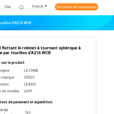
French
Cas
Demande de soumission
urillon D'A216 WCB
flottant le robinet à tournant sphérique à
e par tourillon d'A216 WCB
 sur le produit:
rigine:
LA CHINE
 marque:
CXDLV
cation:
CE&ISO
 de modèle:
Q41F
ions de paiement et expédition:
té de
1pc