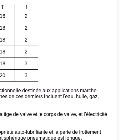
T
f
16
2
18
2
18
2
18
2
18
3
20
3
ctionnelle destinée aux applications marche-
nes de ces derniers incluent l'eau, huile, gaz,
.
tige de valve et le corps de valve, et l'électricité
riété auto-lubrifiante et la perte de frottement
nant sphérique pneumatique est longue.