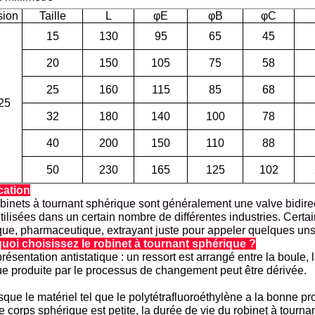
sion
Taille
L
φE
φB
φC
15
130
95
65
45
20
150
105
75
58
25
160
115
85
68
25
32
180
140
100
78
40
200
150
110
88
50
230
165
125
102
cation
binets à tournant sphérique sont généralement une valve bidire
utilisées dans un certain nombre de différentes industries. Certai
ue, pharmaceutique, extrayant juste pour appeler quelques uns
uoi choisissez le robinet à tournant sphérique ?
ésentation antistatique : un ressort est arrangé entre la boule, la 
ue produite par le processus de changement peut être dérivée.
sque le matériel tel que le polytétrafluoroéthylène a la bonne prop
e corps sphérique est petite, la durée de vie du robinet à tour