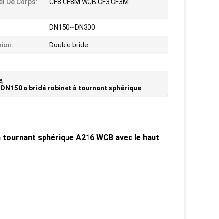
el De Corps:
CF8 CF8M WCB CF3 CF3M
DN150~DN300
ion:
Double bride
e
,
,
DN150 a bridé robinet à tournant sphérique
 à tournant sphérique A216 WCB avec le haut