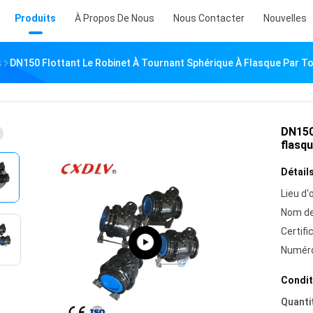
Produits
À Propos De Nous
Nous Contacter
Nouvelles
s
DN150 Flottant Le Robinet À Tournant Sphérique À Flasque Par To
DN150 
flasqu
Détails
Lieu d'o
Nom de
Certifi
Numéro
Condit
Quanti