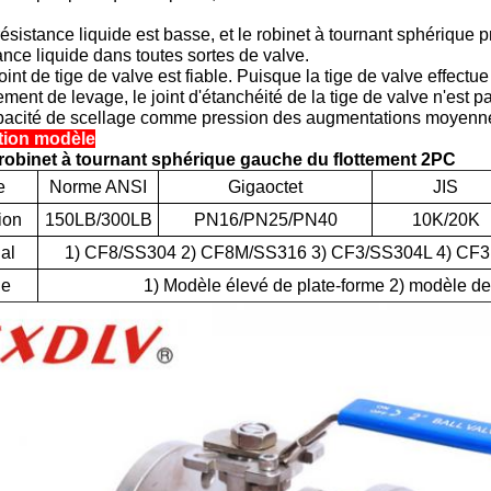
résistance liquide est basse, et le robinet à tournant sphérique 
ance liquide dans toutes sortes de valve.
joint de tige de valve est fiable. Puisque la tige de valve effe
ent de levage, le joint d'étanchéité de la tige de valve n'est 
pacité de scellage comme pression des augmentations moyenn
tion modèle
 robinet à tournant sphérique gauche du flottement 2PC
e
Norme ANSI
Gigaoctet
JIS
ion
150LB/300LB
PN16/PN25/PN40
10K/20K
al
1) CF8/SS304 2) CF8M/SS316 3) CF3/SS304L 4) CF
le
1) Modèle élevé de plate-forme 2) modèle d