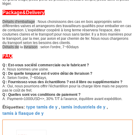
léger.
Package&Delivery
Détails d'emballage
: Nous choisissons des cas en bois appropriés selon
différentes valves et arrangeons des travailleurs qualifiés pour emballer en cas
de contusion. L'expéditeur coopéré à long terme réservera l'espace, des
coutumes claires et le transport pour nous sans tarder. Il y a trois manières pour
le transport, par la mer, par avion et par chemin de fer. Nous nous chargerons
du transport selon les besoins des clients.
Détails de
la
livraison
: selon l'ordre, 7~60days
FAQ
Q : Est-vous société commerciale ou le fabricant ?
A : Nous sommes une usine.
Q : De quelle longueur est-il votre délai de livraison ?
A : Selon l'ordre, 7~60days.
Q : Fournissez-vous des échantillons ? est-il libre ou supplémentaire ?
A : Oui, nous pourrions offrir l'échantillon pour la charge libre mais ne payons
pas le coût de fret.
Q : Quelles sont vos conditions de paiement ?
A : Payment=1000USD<>, 30% T/T à l'avance, équilibre avant expédition.
type tamis de y
tamis industriels de y
Étiquettes:
,
,
tamis à flasque de y