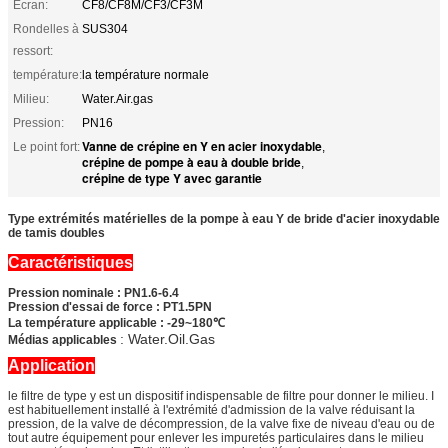
Écran:
CF8/CF8M/CF3/CF3M
Rondelles à
SUS304
ressort:
température:
la température normale
Milieu:
Water.Air.gas
Pression:
PN16
Vanne de crépine en Y en acier inoxydable
Le point fort:
,
crépine de pompe à eau à double bride
,
crépine de type Y avec garantie
Type extrémités matérielles de la pompe à eau Y de bride d'acier inoxydable
de tamis doubles
Caractéristiques
Pression nominale : PN1.6-6.4
Pression d'essai de force : PT1.5PN
La température applicable : -29~180℃
: Water.Oil.Gas
Médias applicables
Application
le filtre de type y est un dispositif indispensable de filtre pour donner le milieu. I
est habituellement installé à l'extrémité d'admission de la valve réduisant la
pression, de la valve de décompression, de la valve fixe de niveau d'eau ou de
tout autre équipement pour enlever les impuretés particulaires dans le milieu