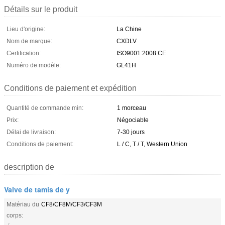
Détails sur le produit
Lieu d'origine:
La Chine
Nom de marque:
CXDLV
Certification:
ISO9001:2008 CE
Numéro de modèle:
GL41H
Conditions de paiement et expédition
Quantité de commande min:
1 morceau
Prix:
Négociable
Délai de livraison:
7-30 jours
Conditions de paiement:
L / C, T / T, Western Union
description de
Valve de tamis de y
Matériau du
CF8/CF8M/CF3/CF3M
corps: