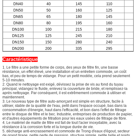
DN40
40
145
110
DN50
50
160
125
DN65
65
180
145
DN80
80
195
160
DN100
100
215
180
DN125
125
245
210
DN150
150
280
240
DN200
200
335
295
Caractéristique
1. Le filtre a une petite forme de corps, des yeux de filtre fin, une basse
résistance, un effet élevé, une installation et un entretien commode, un coût
bas, et peu de temps de vidange. Pour un petit modèle, cela prend seulement
5-10 minutes.
2. Quand le nettoyage est exigé, dévissez la prise de vis au fond du tuyau
principal, vidangez le fluide, enlevez la couverture de bride, et remplissez-la
après nettoyage. Par conséquent, il est extrêmement commode à utiliser-et
maintiennent.
3. Le nouveau type de filtre auto-amorçant est simple en structure, facile à
utiliser, stable de la qualité de l'eau, petit dans l'espace occupé, bas dans la
consommation d'énergie, haut dans l'efficacité, et bon dans l'effet de filtrage
entre le disque de filtre et le bec. Industrie, entreprises de production de papier,
et d'autres équipements de filtration pour les eaux usées de filtrage de fibre.
4. Le matériel de maille de filtre est fait de tout l'acier inoxydable, avec la
résistance à la corrosion forte et la longue durée de vie.
5. décharge anti-encrassement et commode de Trong d'eaux d'égout, secteur
de grand tirage, petite perte de pression, structure simple, petite taille et poids