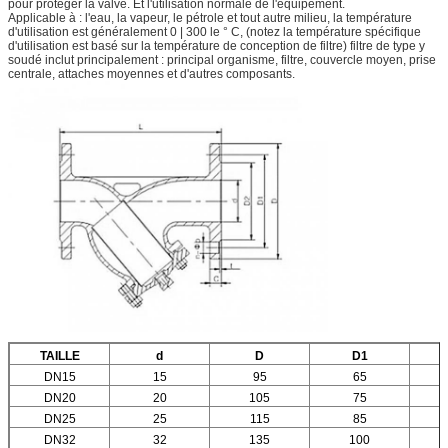
pour protéger la valve. Et l'utilisation normale de l'équipement.
Applicable à : l'eau, la vapeur, le pétrole et tout autre milieu, la température
d'utilisation est généralement 0 | 300 le ° C, (notez la température spécifique
d'utilisation est basé sur la température de conception de filtre) filtre de type y
soudé inclut principalement : principal organisme, filtre, couvercle moyen, prise
centrale, attaches moyennes et d'autres composants.
TAILLE
d
D
D1
DN15
15
95
65
DN20
20
105
75
DN25
25
115
85
DN32
32
135
100