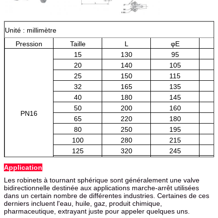
Unité : millimètre
Pression
Taille
L
φE
15
130
95
20
140
105
25
150
115
32
165
135
40
180
145
50
200
160
PN16
65
220
180
80
250
195
100
280
215
125
320
245
150
360
280
Application
200
400
335
Les robinets à tournant sphérique sont généralement une valve
bidirectionnelle destinée aux applications marche-arrêt utilisées
dans un certain nombre de différentes industries. Certaines de ces
derniers incluent l'eau, huile, gaz, produit chimique,
pharmaceutique, extrayant juste pour appeler quelques uns.