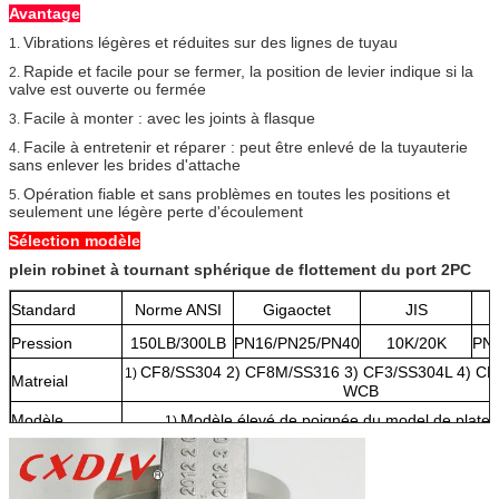
Avantage
Vibrations légères et réduites sur des lignes de tuyau
1.
Rapide et facile pour se fermer, la position de levier indique si la
2.
valve est ouverte ou fermée
Facile à monter : avec les joints à flasque
3.
Facile à entretenir et réparer : peut être enlevé de la tuyauterie
4.
sans enlever les brides d'attache
Opération fiable et sans problèmes en toutes les positions et
5.
seulement une légère perte d'écoulement
Sélection modèle
plein robinet à tournant sphérique de flottement du port 2PC
Standard
Norme ANSI
Gigaoctet
JIS
Pression
150LB/300LB
PN16/PN25/PN40
10K/20K
PN
CF8/SS304 2) CF8M/SS316 3) CF3/SS304L 4) CF
1)
Matreial
WCB
Modèle
Modèle élevé de poignée du model de plate-
1)