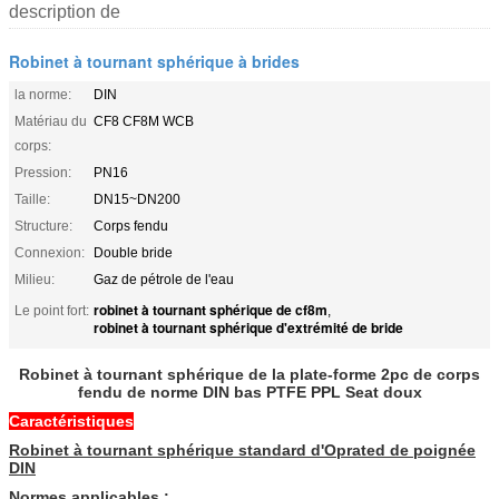
description de
Robinet à tournant sphérique à brides
la norme:
DIN
Matériau du
CF8 CF8M WCB
corps:
Pression:
PN16
Taille:
DN15~DN200
Structure:
Corps fendu
Connexion:
Double bride
Milieu:
Gaz de pétrole de l'eau
robinet à tournant sphérique de cf8m
Le point fort:
,
robinet à tournant sphérique d'extrémité de bride
Robinet à tournant sphérique de la plate-forme 2pc de corps
fendu de norme DIN bas PTFE PPL Seat doux
Caractéristiques
Robinet à tournant sphérique standard d'Oprated de poignée
DIN
Normes applicables :